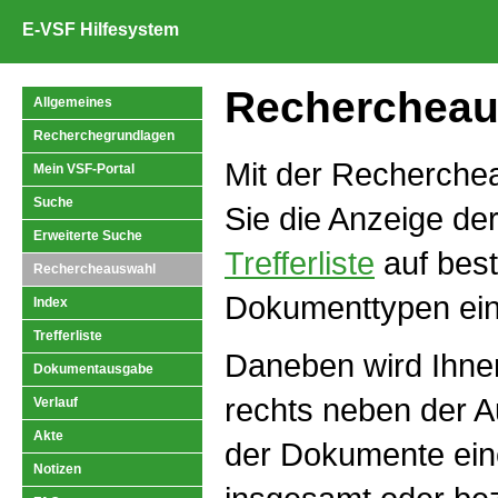
E-VSF Hilfesystem
Rechercheau
Allgemeines
Recherchegrundlagen
Mit der Recherche
Mein VSF-Portal
Suche
Sie die Anzeige de
Erweiterte Suche
Trefferliste
auf bes
Rechercheauswahl
Dokumenttypen ei
Index
Trefferliste
Daneben wird Ihnen
Dokumentausgabe
rechts neben der A
Verlauf
Akte
der Dokumente ein
Notizen