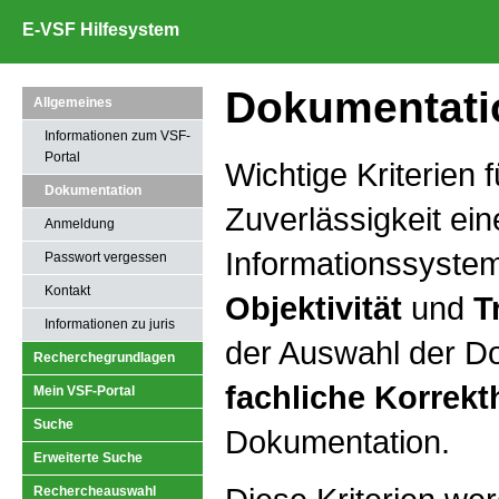
E-VSF Hilfesystem
Dokumentati
Allgemeines
Informationen zum VSF-
Portal
Wichtige Kriterien f
Dokumentation
Zuverlässigkeit ein
Anmeldung
Informationssystem
Passwort vergessen
Kontakt
Objektivität
und
T
Informationen zu juris
der Auswahl der D
Recherchegrundlagen
fachliche Korrekt
Mein VSF-Portal
Suche
Dokumentation.
Erweiterte Suche
Rechercheauswahl