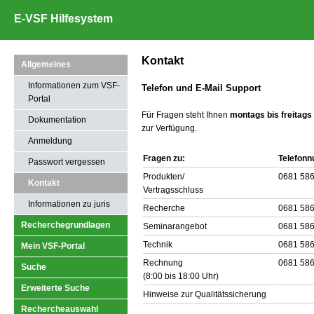
E-VSF Hilfesystem
Kontakt
Allgemeines
Informationen zum VSF-
Telefon und E-Mail Support
Portal
Für Fragen steht Ihnen
montags bis freitags
Dokumentation
zur Verfügung.
Anmeldung
Fragen zu:
Telefon
Passwort vergessen
Produkten/
0681 58
Kontakt
Vertragsschluss
Informationen zu juris
Recherche
0681 58
Recherchegrundlagen
Seminarangebot
0681 58
Technik
0681 58
Mein VSF-Portal
Rechnung
0681 58
Suche
(8:00 bis 18:00 Uhr)
Erweiterte Suche
Hinweise zur Qualitätssicherung
Rechercheauswahl